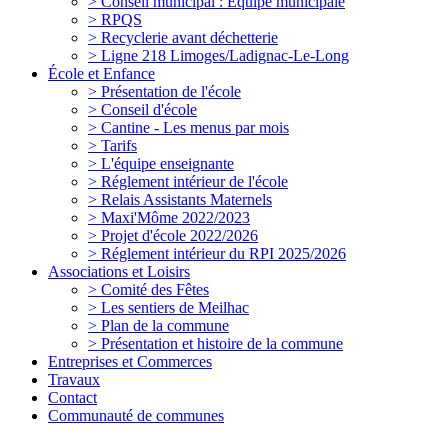
> Conseil municipal : Equipe municipale
> RPQS
> Recyclerie avant déchetterie
> Ligne 218 Limoges/Ladignac-Le-Long
École et Enfance
> Présentation de l'école
> Conseil d'école
> Cantine - Les menus par mois
> Tarifs
> L'équipe enseignante
> Réglement intérieur de l'école
> Relais Assistants Maternels
> Maxi'Môme 2022/2023
> Projet d'école 2022/2026
> Réglement intérieur du RPI 2025/2026
Associations et Loisirs
> Comité des Fêtes
> Les sentiers de Meilhac
> Plan de la commune
> Présentation et histoire de la commune
Entreprises et Commerces
Travaux
Contact
Communauté de communes