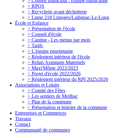
> Conseil municipal : Equipe municipale
> RPQS
> Recyclerie avant déchetterie
> Ligne 218 Limoges/Ladignac-Le-Long
École et Enfance
> Présentation de l'école
> Conseil d'école
> Cantine - Les menus par mois
> Tarifs
> L'équipe enseignante
> Réglement intérieur de l'école
> Relais Assistants Maternels
> Maxi'Môme 2022/2023
> Projet d'école 2022/2026
> Réglement intérieur du RPI 2025/2026
Associations et Loisirs
> Comité des Fêtes
> Les sentiers de Meilhac
> Plan de la commune
> Présentation et histoire de la commune
Entreprises et Commerces
Travaux
Contact
Communauté de communes