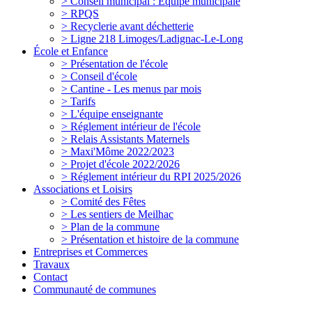
> Conseil municipal : Equipe municipale
> RPQS
> Recyclerie avant déchetterie
> Ligne 218 Limoges/Ladignac-Le-Long
École et Enfance
> Présentation de l'école
> Conseil d'école
> Cantine - Les menus par mois
> Tarifs
> L'équipe enseignante
> Réglement intérieur de l'école
> Relais Assistants Maternels
> Maxi'Môme 2022/2023
> Projet d'école 2022/2026
> Réglement intérieur du RPI 2025/2026
Associations et Loisirs
> Comité des Fêtes
> Les sentiers de Meilhac
> Plan de la commune
> Présentation et histoire de la commune
Entreprises et Commerces
Travaux
Contact
Communauté de communes