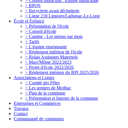
> Conseil municipal : Equipe municipale
> RPQS
> Recyclerie avant déchetterie
> Ligne 218 Limoges/Ladignac-Le-Long
École et Enfance
> Présentation de l'école
> Conseil d'école
> Cantine - Les menus par mois
> Tarifs
> L'équipe enseignante
> Réglement intérieur de l'école
> Relais Assistants Maternels
> Maxi'Môme 2022/2023
> Projet d'école 2022/2026
> Réglement intérieur du RPI 2025/2026
Associations et Loisirs
> Comité des Fêtes
> Les sentiers de Meilhac
> Plan de la commune
> Présentation et histoire de la commune
Entreprises et Commerces
Travaux
Contact
Communauté de communes